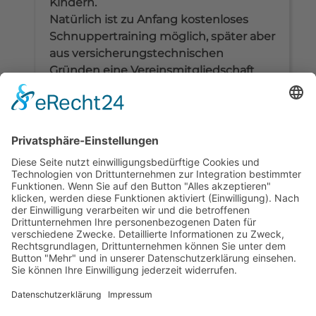
Kindern.
Natürlich ist zu Anfang kostenloses
Schnuppertraining möglich, später aber
aus versicherungstechnischen
Gründen eine Vereinsmitgliedschaft
erforderlich.
Weitere Informationen Tel.:
017698387035
zurück
JETZT MITGLIED WERDEN!
Infos & Downloads