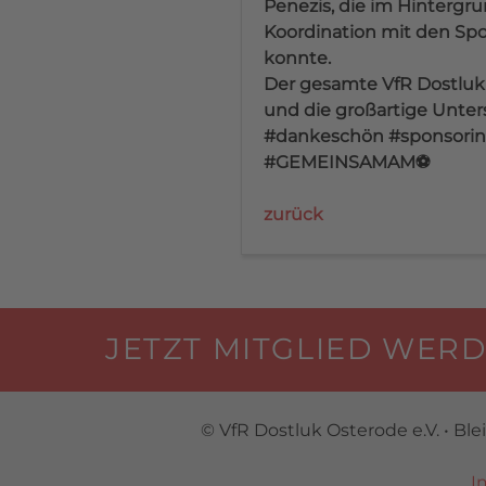
Penezis, die im Hintergr
Koordination mit den Spo
konnte.
Der gesamte VfR Dostluk O
und die großartige Unter
#dankeschön #sponsorin
#GEMEINSAMAM⚽️
zurück
JETZT MITGLIED WERD
© VfR Dostluk Osterode e.V. • Ble
I