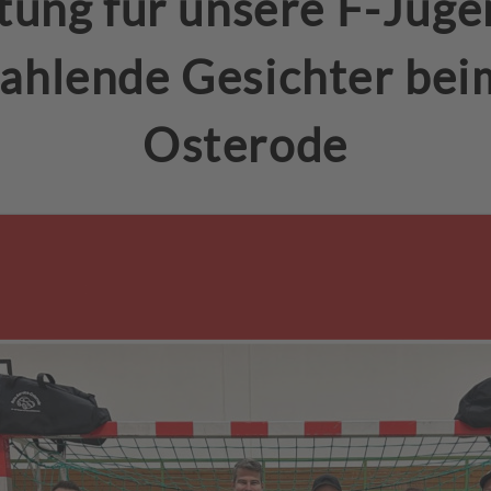
tung für unsere F-Juge
rahlende Gesichter be
Osterode