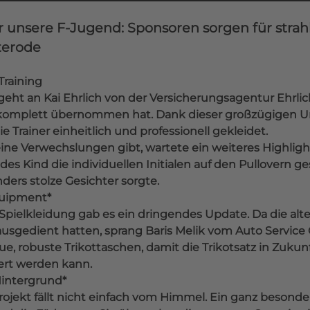
 unsere F-Jugend: Sponsoren sorgen für strah
terode
Training
eht an Kai Ehrlich von der Versicherungsagentur Ehrlich
 komplett übernommen hat. Dank dieser großzügigen U
Trainer einheitlich und professionell gekleidet.
eine Verwechslungen gibt, wartete ein weiteres Highligh
des Kind die individuellen Initialen auf den Pullovern ge
ders stolze Gesichter sorgte.
quipment*
Spielkleidung gab es ein dringendes Update. Da die alt
ausgedient hatten, sprang Baris Melik vom Auto Service
, robuste Trikottaschen, damit die Trikotsatz in Zukunf
iert werden kann.
Hintergrund*
ojekt fällt nicht einfach vom Himmel. Ein ganz besonder