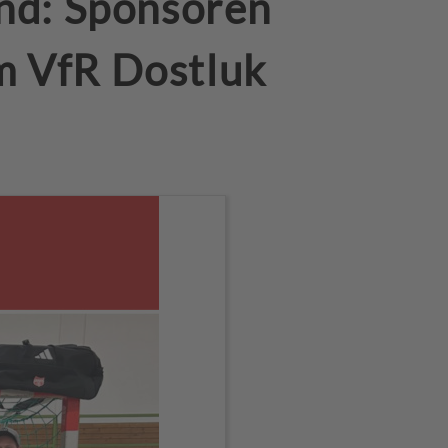
nd: Sponsoren
im VfR Dostluk