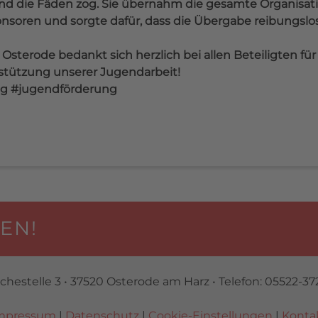
und die Fäden zog. Sie übernahm die gesamte Organisati
nsoren und sorgte dafür, dass die Übergabe reibungsl
sterode bedankt sich herzlich bei allen Beteiligten für
stützung unserer Jugendarbeit!
g #jugendförderung
EN!
ichestelle 3 • 37520 Osterode am Harz • Telefon: 05522-37
mpressum
|
Datenschutz
|
Cookie-Einstellungen
|
Konta