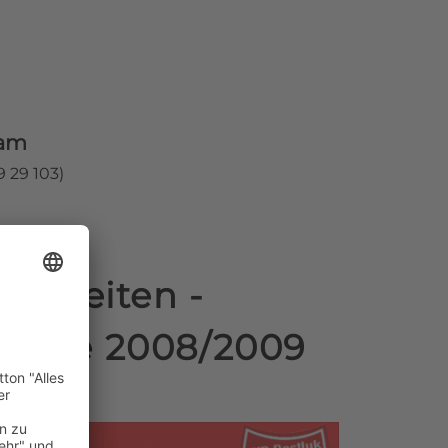
eam
 29 103)
ngszeiten -
änge 2008/2009