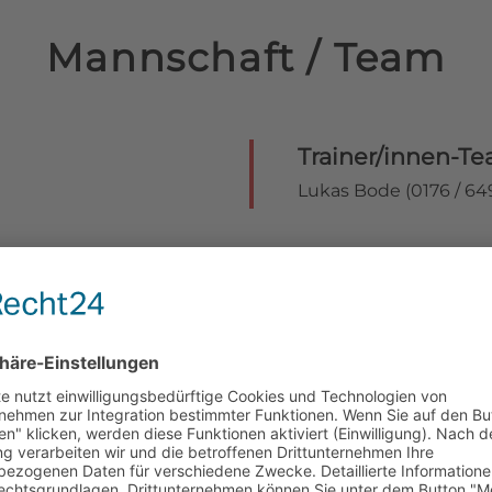
Mannschaft / Team
Trainer/innen-T
Lukas Bode (0176 / 649
e
Traini
Jahrg