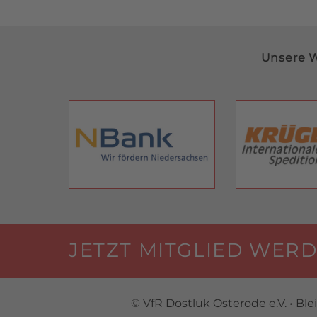
Unsere W
JETZT MITGLIED WERD
© VfR Dostluk Osterode e.V. • Ble