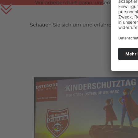
Wir arbeiten hart daran, unseren Spieler:
verbesser
Schauen Sie sich um und erfahren Sie mehr
#GEMEINSAMAM
D