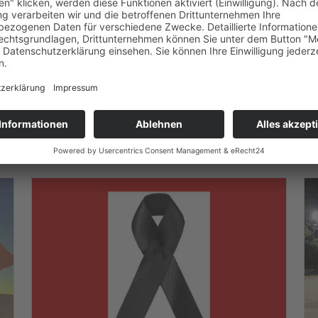
innen und Trainer:innen das bestmögliche Umfeld zu bie
n und unsere Mannschaften auf dem Platz erfolgreich 
 über den Verein und unsere Geschichte. Alle Informati
jeweiligen Bereichen. Wir freuen uns auf Sie!
ie neuesten Beiträge aus unserem Vere