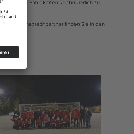
ten, um ihre Fähigkeiten kontinuierlich zu
zu machen.
onen und Ansprechpartner finden Sie in den
in